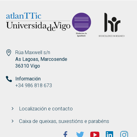
Rúa Maxwell s/n
As Lagoas, Marcosende
36310 Vigo
Información
+34 986 818 673
Localización e contacto
Caixa de queixas, suxestións e parabéns
facebook
twitter
youtube
linkedin
ins