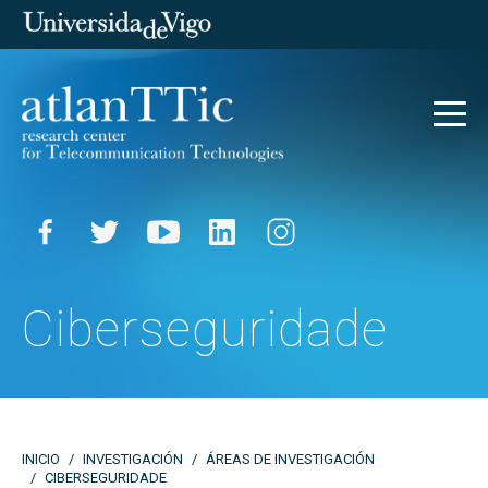
facebook
twitter
youtube
linkedin
instagram
Ciberseguridade
INICIO
INVESTIGACIÓN
ÁREAS DE INVESTIGACIÓN
CIBERSEGURIDADE